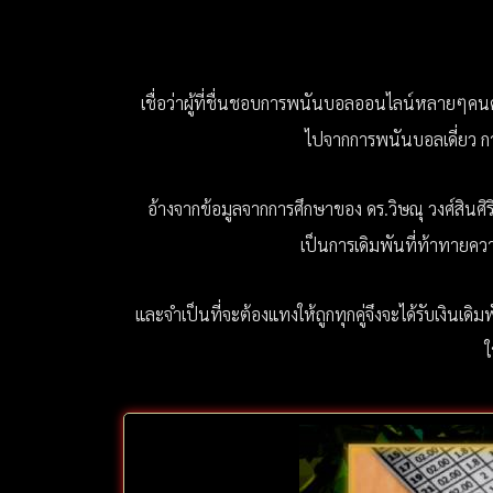
เชื่อว่าผู้ที่ชื่นชอบการพนันบอลออนไลน์หลายๆคนคง
ไปจากการพนันบอลเดี่ยว 
อ้างจากข้อมูลจากการศึกษาของ ดร.วิษณุ วงศ์สินศิ
เป็นการเดิมพันที่ท้าทาย
และจำเป็นที่จะต้องแทงให้ถูกทุกคู่จึงจะได้รับเงินเดิม
ใ