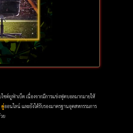
บไซต์ยูฟ่าเบ็ต เนื่องจากมีการแข่งฟุตบอลมากมายให้
ู่
ออนไลน์ และยังได้รับรองมาตรฐานอุตสหกรรมการ
้วย