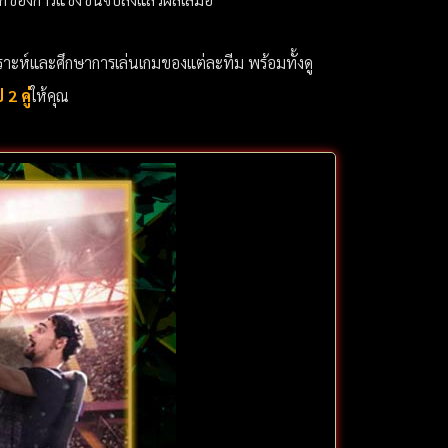
ราะห์และศึกษาการเล่นเกมของแต่ละทีม พร้อมทั้งดู
2 คู่
ให้คุณ