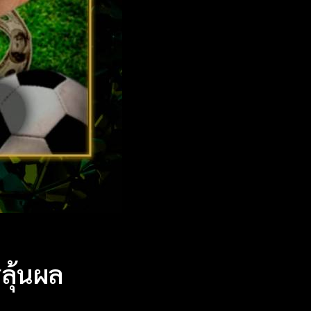
ลุ้นผล