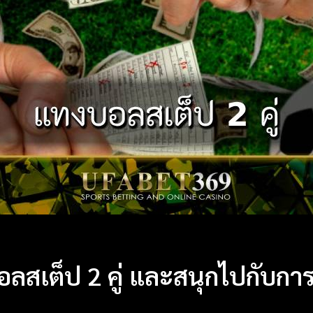
ลสเต็ป 2 คู่ และสนุกไปกับการ