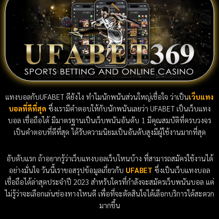
แทงบอลกับUFABET ดียังไง ทำไมนักพนันส่วนใหญ่เชื่อใจ ว่าเป็น
เว็บแทง
บอลที่ดีที่สุด
ซึ่งเรามีคำตอบให้กับนักพนันเลยว่า UFABET เป็นเว็บแทง
บอล เชื่อถือได้ มีมาตรฐานเป็นเว็บพนันอันดับ 1 มีคุณสมบัติที่ครบวงจร
เป็นคำตอบที่ดีที่สุด ได้รับความนิยมเป็นอันดับสูงมีผู้ใช้งานมากที่สุด
อับดับแรก ถ้าอยากรู้ว่าเว็บแทงบอลเว็บไหนบ้าง ที่สามารถสมัครใช้งานได้
อย่างมั่นใจ วันนี้เราขอสรุปข้อมูลเกี่ยวกับ
UFABET
ซึ่งเป็นเว็บแทงบอล
เชื่อถือได้ล่าสุดประจำปี 2023 สำหรับใครที่กำลังจะสมัครเว็บพนันบอล แต่
ไม่รู้ว่าจะเลือกเล่นช่องทางไหนดี เพื่อที่จะตัดสินใจได้เลือกบริการได้สะดวก
มากขึ้น