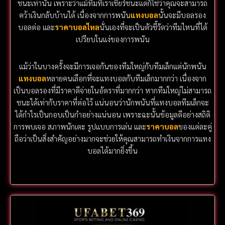
ชนะเท่านั้น เพราะว่าแม้ทีมที่เราเชียร์ชนะแต่ก็ใช่ว่าคุณจะสามารถ
คว้าเงินกลับบ้านได้ เนื่องจากการพนัน
แทงบอล
นั้นจะมีบอลรอง
บอลต่อ และ
ราคาบอลไหล
นั่นเองที่จะเป็นตัวชี้วัดว่าทีมไหนที่ได้
เปรียบในแง่ของการพนัน
แม้ว่าในบางครั้งจะมีการเจอกันของทีมใหญ่กับทีมเล็กแต่นักพนัน
แทงบอล
หลายคนเลือกที่จะแทงบอลกับทีมเล็กมากกว่า เนื่องจาก
เป็นบอลรองที่มีราคาดีจ่ายในอัตราที่มากกว่า หากทีมใหญ่ไม่สามารถ
ชนะได้เท่ากับราคาที่ต่อไว้ แน่นอนว่านักพนันที่แทงบอลทีมเล็กจะ
ได้กำไรเป็นกอบเป็นกำอย่างแน่นอน เพราะฉะนั้นข้อมูลดีอย่างสถิติ
การพบเจอ สภาพนักเตะ รูปแบบการเล่น และ
ราคาบอล
ของแต่ละคู่
ถือว่าเป็นสิ่งสำคัญอย่างมากจะช่วยให้คุณสามารถทำเงินจากการแทง
บอลได้มากยิ่งขึ้น