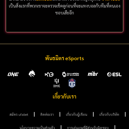
เป็นสิ่งแรกที่พวกเขาจะตรวจเช็คดูก่อนที่จะแทงบอลกับทีมที่ตนเอง
ชอบเสียอีก
พันธมิตร eSports
เกี่ยวกับเรา
สมัคร ufabet
ติดต่อเรา
เกี่ยวกับผู้เขียน
เกี่ยวกับบริษัท
นโยบายความเป็นส่วนตัว
การเล่นเกมที่มีส่วนรับผิดชอบ